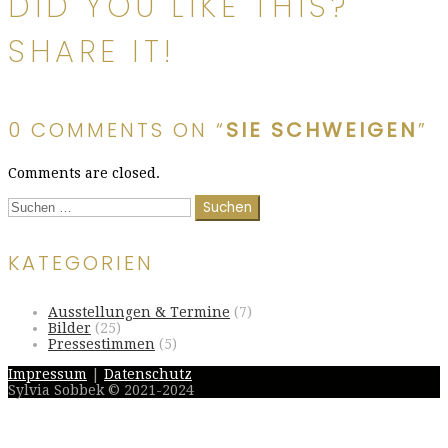
DID YOU LIKE THIS?
SHARE IT!
0 COMMENTS ON “
SIE SCHWEIGEN
”
Comments are closed.
Suchen
nach:
KATEGORIEN
Ausstellungen & Termine
(7)
Bilder
(25)
Pressestimmen
(5)
Impressum
|
Datenschutz
Sylvia Sobbek © 2021-2024