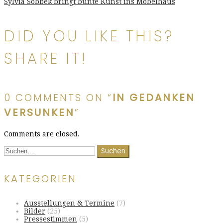
Beitragsnavigation
Sylvia Sobbek bringt bunte Kunst ins Möbelhaus
DID YOU LIKE THIS?
SHARE IT!
0 COMMENTS ON “
IN GEDANKEN
VERSUNKEN
”
Comments are closed.
Suchen
nach:
KATEGORIEN
Ausstellungen & Termine
(7)
Bilder
(25)
Pressestimmen
(5)